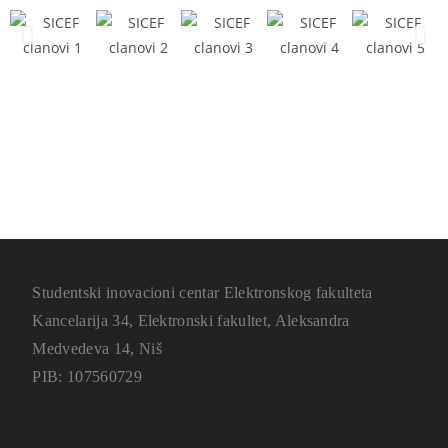
Studentski inovacioni centar Elektronskog fakulteta
Kancelarija 34, Elektronski fakultet, Aleksandra
Medvedeva 14, Niš
PIB: 107560729